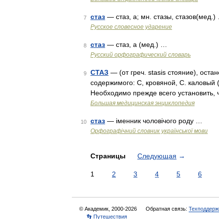
стаз
— стаз, а; мн. стазы, стазов(мед.)
7
Русское словесное ударение
стаз
— стаз, а (мед.) …
8
Русский орфографический словарь
СТАЗ
— (от греч. stasis стояние), оста
9
содержимого: С, кровяной, С. каловый (
Необходимо прежде всего установить, 
Большая медицинская энциклопедия
стаз
— іменник чоловічого роду …
10
Орфографічний словник української мови
Страницы
Следующая
→
1
2
3
4
5
6
© Академик, 2000-2026
Обратная связь:
Техподдерж
👣 Путешествия