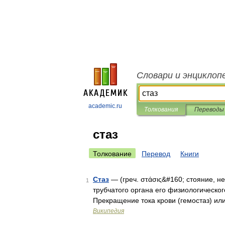
Словари и энциклоп
academic.ru
Толкования
Переводы
стаз
Толкование
Перевод
Книги
Стаз
— (греч. στάσις&#160; стояние, н
1
трубчатого органа его физиологическог
Прекращение тока крови (гемостаз) и
Википедия