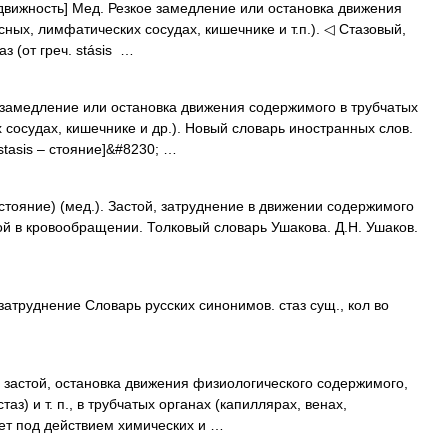
подвижность] Мед. Резкое замедление или остановка движения
ных, лимфатических сосудах, кишечнике и т.п.). ◁ Стазовый,
аз (от греч. stásis …
ое замедление или остановка движения содержимого в трубчатых
 сосудах, кишечнике и др.). Новый словарь иностранных слов.
 stasis – стояние]&#8230; …
s стояние) (мед.). Застой, затруднение в движении содержимого
ой в кровообращении. Толковый словарь Ушакова. Д.Н. Ушаков.
затруднение Словарь русских синонимов. стаз сущ., кол во
) застой, остановка движения физиологического содержимого,
аз) и т. п., в трубчатых органах (капиллярах, венах,
ает под действием химических и …