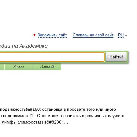
Запомнить сайт
Словарь на свой сайт
RU
едии на Академике
Найти!
Книги
Игры ⚽
еподвижность)&#160; остановка в просвете того или иного
о содержимого[1]. Стаз может возникать в различных случаях:
ли лимфы (лимфостаз) в&#8230; …