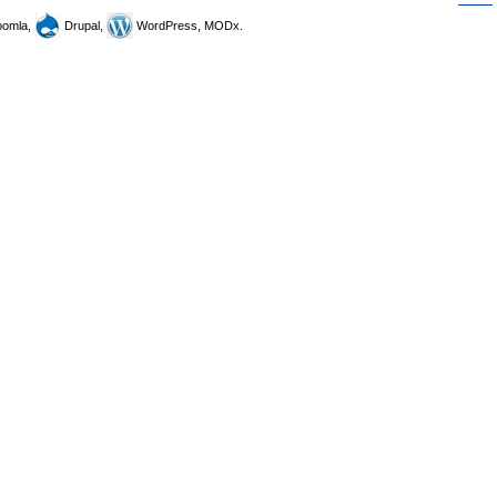
omla,
Drupal,
WordPress, MODx.