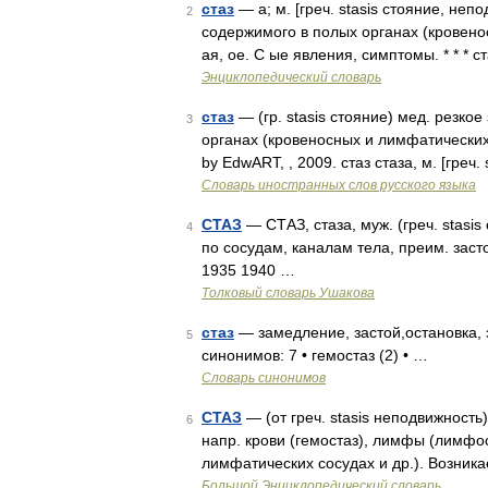
стаз
— а; м. [греч. stasis стояние, не
2
содержимого в полых органах (кровенос
ая, ое. С ые явления, симптомы. * * * ст
Энциклопедический словарь
стаз
— (гр. stasis стояние) мед. резк
3
органах (кровеносных и лимфатических
by EdwART, , 2009. стаз стаза, м. [греч.
Словарь иностранных слов русского языка
СТАЗ
— СТАЗ, стаза, муж. (греч. stasi
4
по сосудам, каналам тела, преим. заст
1935 1940 …
Толковый словарь Ушакова
стаз
— замедление, застой,остановка, 
5
синонимов: 7 • гемостаз (2) • …
Словарь синонимов
СТАЗ
— (от греч. stasis неподвижность
6
напр. крови (гемостаз), лимфы (лимфост
лимфатических сосудах и др.). Возник
Большой Энциклопедический словарь