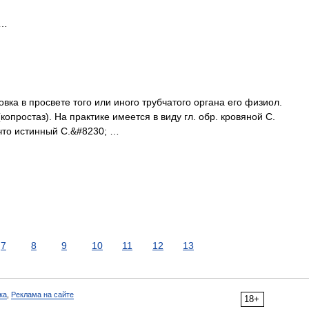
 …
новка в просвете того или иного трубчатого органа его физиол.
копростаз). На практике имеется в виду гл. обр. кровяной С.
что истинный С.&#8230; …
7
8
9
10
11
12
13
ка
,
Реклама на сайте
18+